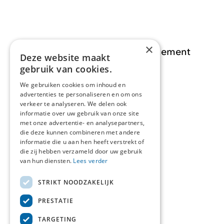
×
Opdracht Informatiemanagement
Deze website maakt
gebruik van cookies.
Opdrachten
We gebruiken cookies om inhoud en
advertenties te personaliseren en om ons
Actueel
verkeer te analyseren. We delen ook
informatie over uw gebruik van onze site
Over ons
met onze advertentie- en analysepartners,
die deze kunnen combineren met andere
informatie die u aan hen heeft verstrekt of
Contact
die zij hebben verzameld door uw gebruik
van hun diensten.
Lees verder
STRIKT NOODZAKELIJK
Over deze site
PRESTATIE
Privacyverklaring
TARGETING